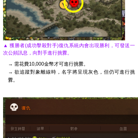
▲ 獲勝者(成功擊殺對手)復仇系統內會出現勝利，可發送一
次公頻訊息，向對手進行挑釁。
→ 需花費10,000金幣才可進行挑釁。
→ 欲追蹤對象離線時，名字將呈現灰色，但仍可進行挑
釁。