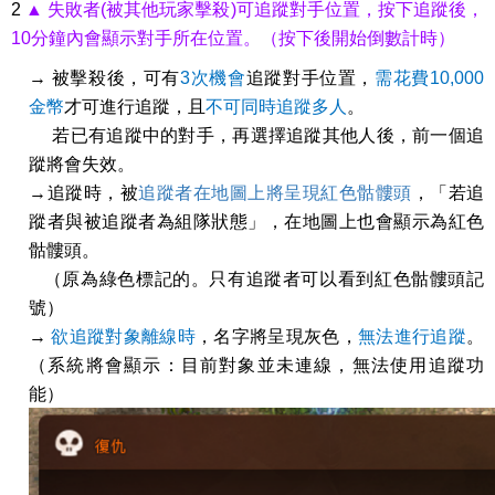
2
▲ 失敗者(被其他玩家擊殺)可追蹤對手位置，按下追蹤後，
10分鐘內會顯示對手所在位置。（按下後開始倒數計時）
→ 被擊殺後，可有
3
次機會
追蹤對手位置，
需花費10,000
金幣
才可進行追蹤，且
不可同時追蹤多人
。
若已有追蹤中的對手，再選擇追蹤其他人後，前一個追
蹤將會失效。
→追蹤時，被
追蹤者在地圖上將呈現紅色骷髏頭
，「若追
蹤者與被追蹤者為組隊狀態」，在地圖上也會顯示為紅色
骷髏頭。
（原為綠色標記的。只有追蹤者可以看到紅色骷髏頭記
號）
→
欲追蹤對象離線時
，名字將呈現灰色，
無法進行追蹤
。
（系統將會顯示：目前對象並未連線，無法使用追蹤功
能）