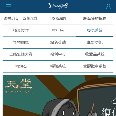
遊戲介紹 - 系統功能
PSS輔助
殷海薩的祝福
道具製作
排行榜
復仇系統
怪物圖鑑
點名獎勵
血盟功能
上級無限大賽
福利中心
收藏品系統
精煉石
轉職系統
覺醒徽章系統