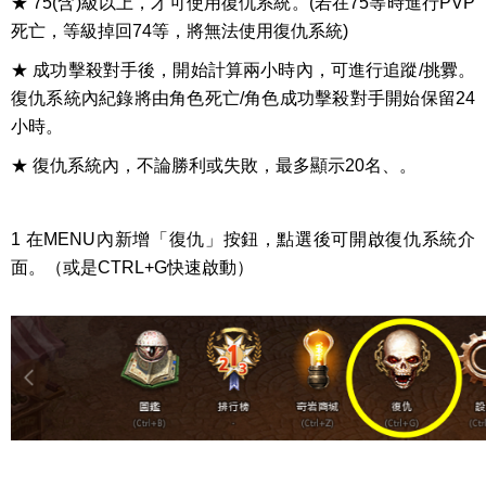
★ 75(含)級以上，才可使用復仇系統。(若在75等時進行PVP
死亡，等級掉回74等，將無法使用復仇系統)
★ 成功擊殺對手後，開始計算兩小時內，可進行追蹤/挑釁。
復仇系統內紀錄將由角色死亡/角色成功擊殺對手開始保留24
小時。
★ 復仇系統內，不論勝利或失敗，最多顯示20名、。
1
在MENU內新增「復仇」按鈕，點選後可開啟復仇系統介
面。（或是CTRL+G快速啟動）