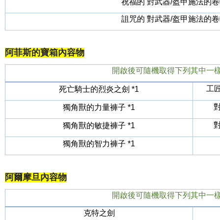
祝福的 對武器/盔甲施法的卷軸
詛咒的 對武器/盔甲施法的卷軸
阿菲斯的寶箱內容物
開啟後可隨機取得下列其中一
工匠
死亡騎士的烈炎之劍
*1
獨角獸的力量褲子
*1
獨角獸的敏捷褲子
*1
獨角獸的智力褲子
*1
阿爾摩旦內容物
開啟後可隨機取得下列其中一
克特之劍