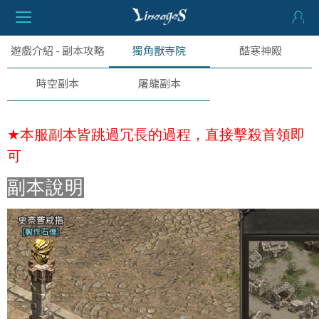
遊戲介紹 - 副本攻略
獨角獸寺院
酷寒神殿
時空副本
屠龍副本
★
本服副本皆跳過冗長的過程，直接擊殺首領即
可
副本說明