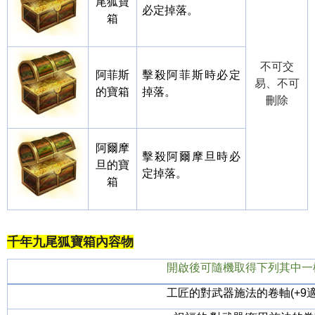
尾狐寶
必定掉落。
箱
不可交
阿菲斯
擊殺阿菲斯時必定
易、不可
的寶箱
掉落。
刪除
阿爾摩
擊殺阿爾摩旦時必
旦的寶
定掉落。
箱
千年九尾狐寶箱內容物
開啟後可隨機取得下列其中一
工匠的對武器施法的卷軸(+9適用