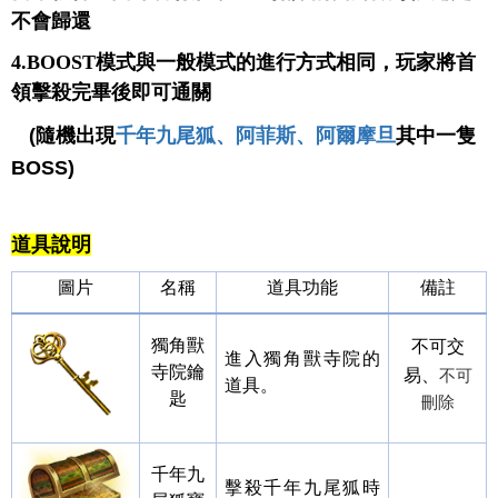
不會歸還
4.BOOST模式與一般模式的進行方式相同，玩家將首
領擊殺完畢後即可通關
(
隨機出現
千年九尾狐、阿菲斯、阿爾摩旦
其中一隻
BOSS
)
道具說明
圖片
名稱
道具功能
備註
獨角獸
不可交
進入獨角獸寺院的
寺院鑰
易、
不可
道具。
匙
刪除
千年九
擊殺千年九尾狐時