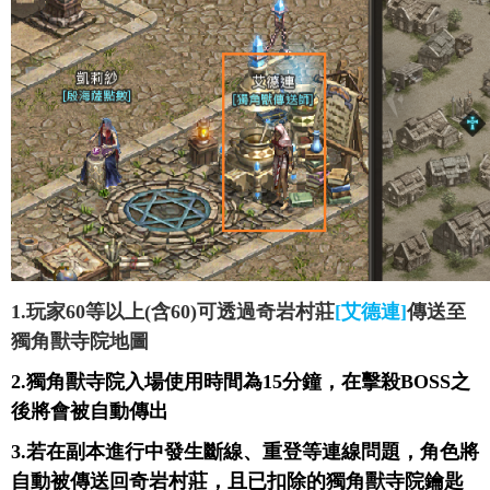
1.玩家60等以上(含60)可透過奇岩村莊
[艾德連]
傳送至
獨角獸寺院地圖
2.獨角獸寺院入場使用時間為15分鐘，在擊殺BOSS之
後將會被自動傳出
3.若在副本進行中發生斷線、重登等連線問題，角色將
自動被傳送回奇岩村莊，且已扣除的獨角獸寺院鑰匙