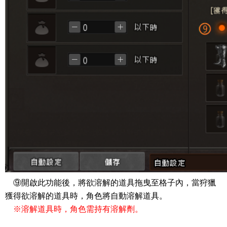
⑨開啟此功能後，將欲溶解的道具拖曳至格子內，當狩獵
獲得欲溶解的道具時，角色將自動溶解道具。
※溶解道具時，角色需持有溶解劑。