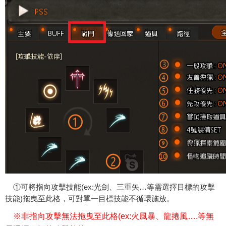
①可將指向攻擊技能(ex:光劍、三重矢…等需選擇目標的攻擊
技能)拖曳至此格，可對單一目標技能不循環施放。
※非指向攻擊無法拖曳至此格(ex:火風暴、龍捲風….等無