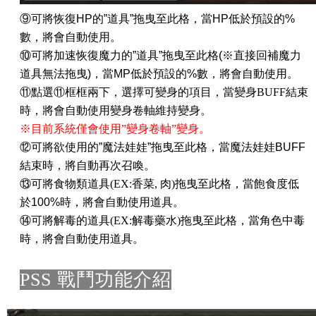
⑨可將恢復
HP
的
”
道具
”
拖曳至此格，當
HP
低於預設的
%
數，將會自動使用。
⑩可將加速恢復魔力的
”
道具
”
拖曳至此格(※直接回補魔力
道具無法拖曳)，當
MP
低於預設的
%
數，將會自動使用。
⑪
點選
⑪
框框兩下，選擇可變身的項目，當變身
BUFF
結束
時，將會自動使用變身卷軸維持變身。
※目前系統僅會使用
”
變身卷軸
”
變身。
⑫
可將欲使用的
”
魔法娃娃
”
拖曳至此格，當魔法娃娃
BUFF
結束時，將自動再次召喚。
⑬
可將食物類道具
(EX:香菜, 肉
)
拖曳至此格，當
飽食度
低
於100%時，將會自動使用道具。
⑭
可將解毒的道具
(EX:
解毒
藥水
)
拖曳至此格，當角色中毒
時，將會自動使用道具。
PSS 戰鬥功能介紹