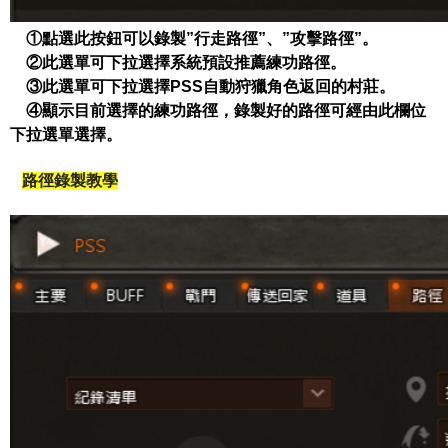
①點選此按鈕可以錄製
”
行走路徑
”
、
”
攻擊路徑
”
。
②此選單可下拉選擇系統預設推薦練功路徑。
③此選單可下拉選擇
PSS
自動狩獵角色返回的村莊。
④顯示目前選擇的練功路徑，錄製好的路徑可經由此欄位
下拉選單選擇。
路徑錄製教學