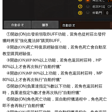
①開啟(
ON)出發前領取BUFF功能
，當角色從村莊出發狩
獵時將至
”
強化魔法師
”
購買
BUFF
。
②
開啟(
ON)死亡時復原經驗值功能
，若角色死亡會自動至
教堂購買經驗值。
③
開啟(
ON)
HP 80%
以上
功能
，若角色返回村莊時，
HP
80%
以上才會再次執行
”
自動狩獵
”
④
開啟(
ON)MP
80%
以上
功能
，若角色返回村莊時，
MP
80%
以上才會再次執行
”
自動狩獵
”
⑤
開啟(ON)負重達指定%數以下功能，若角色返回村莊
時，負重達指定%數才會再次執行”自動狩獵”
⑥開啟(ON)角色死亡功能，當自動狩獵過程中，角色死亡
即不會再執行”自動狩獵”