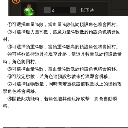
①可選擇血量%數，當血量%數低於預設角色將會回村。
②可選擇魔力量%數，當魔力量%數低於預設角色將會回
村。
③可選擇負重%數，當負重%數高於預設角色將會回村。
④可將欲監控道具拖曳至此格，當道具數量低於預設數量
時，角色將回村。
⑤可選擇血量%數，當血量%數低於預設角色將會瞬移。
⑥可設定秒數，若角色達預設秒數未狩獵即會瞬移。
⑦可選擇怪物數量，同時間若遭欲設值數量以上的怪物攻
擊角色將會瞬移。
⑧開啟此功能時，若角色遭其他玩家攻擊，將會自動瞬
移。