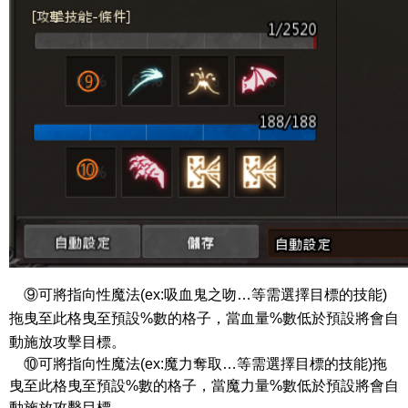
⑨可將指向性魔法(ex:吸血鬼之吻…等需選擇目標的技能)
拖曳至此格曳至預設%數的格子，當血量%數低於預設將會自
動施放攻擊目標。
⑩可將指向性魔法
(ex:
魔力奪取…等需選擇目標的技能
)
拖
曳至此格曳至預設
%
數的格子，當魔力量
%
數低於預設將會自
動施放攻擊目標。