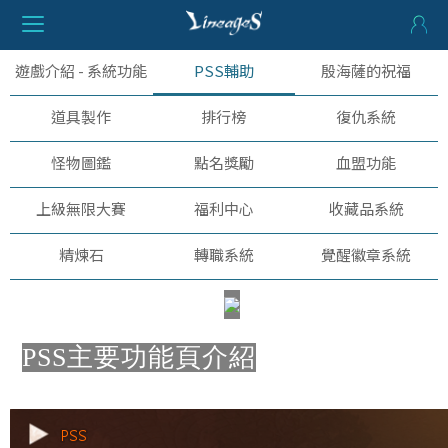
遊戲介紹 - 系統功能
PSS輔助
殷海薩的祝福
道具製作
排行榜
復仇系統
怪物圖鑑
點名獎勵
血盟功能
上級無限大賽
福利中心
收藏品系統
精煉石
轉職系統
覺醒徽章系統
PSS主要功能頁介紹