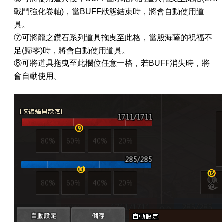
戰鬥強化卷軸
)
，當
BUFF
狀態結束時，將會自動使用道
具。
⑦可將龍之鑽石系列道具拖曳至此格，當殷海薩的祝福不
足(歸零)時，將會自動使用道具。
⑧可將道具拖曳至此欄位任意一格，若
BUFF
消失時，將
會自動使用。