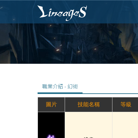
職業介紹 - 幻術
圖片
技能名稱
等級