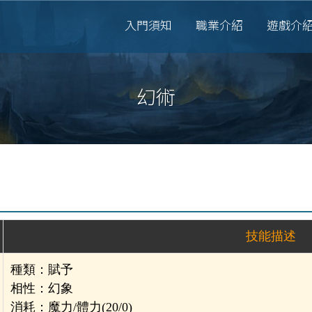
入門須知
職業介紹
遊戲介
幻術
技能描述
種類：賦予
相性：幻象
消耗：魔力/體力(20/0)