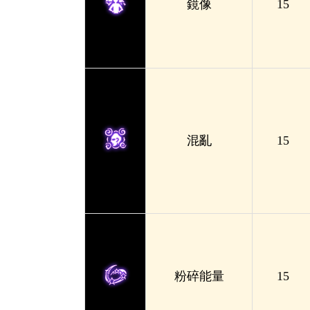
鏡像
15
混亂
15
粉碎能量
15