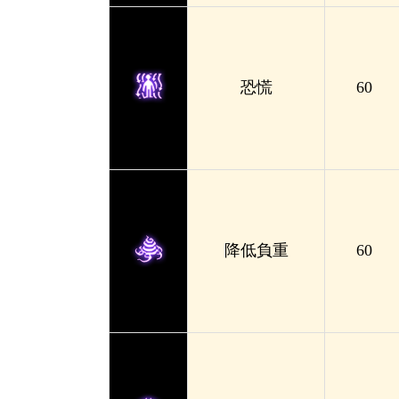
恐慌
60
降低負重
60