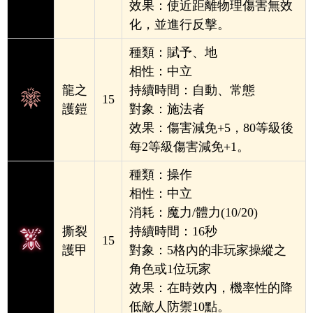
效果：使近距離物理傷害無效
化，並進行反擊。
種類：賦予、地
相性：中立
龍之
持續時間：
自動、常態
15
護鎧
對象：施法者
效果：傷害減免+5，
80等級後
每2等級傷害減免+1。
種類：操作
相性：中立
消耗：魔力/體力(10/20)
撕裂
持續時間：16秒
15
護甲
對象：5格內的非玩家操縱之
角色或1位玩家
效果：在時效內，機率性的降
低敵人防禦10點。