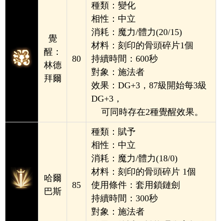
種類：變化
相性：中立
消耗：魔力/體力(20/15)
覺
材料：刻印的骨頭碎片1個
醒：
80
持續時間：600秒
林德
對象：施法者
拜爾
效果：DG+3，87級開始每3級
DG+3，
可同時存在2種覺醒效果。
種類：賦予
相性：中立
消耗：魔力/體力(18/0)
材料：刻印的骨頭碎片 1個
哈爾
85
使用條件：套用鎖鏈劍
巴斯
持續時間：300秒
對象：施法者