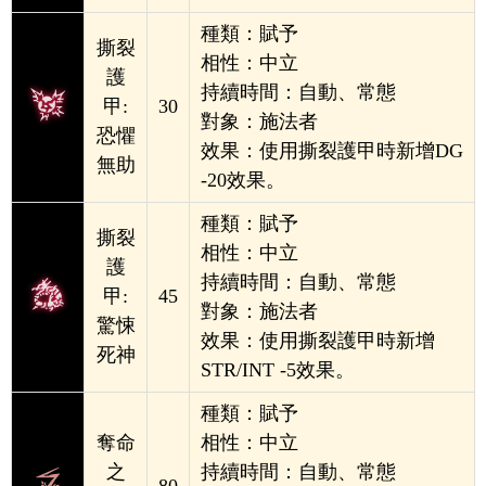
種類：賦予
撕裂
相性：中立
護
持續時間：
自動、常態
甲:
30
對象：施法者
恐懼
效果：使用撕裂護甲時新增DG
無助
-20效果。
種類：賦予
撕裂
相性：中立
護
持續時間：
自動、常態
甲:
45
對象：施法者
驚悚
效果：使用撕裂護甲時新增
死神
STR/INT -5效果。
種類：賦予
奪命
相性：中立
之
持續時間：
自動、常態