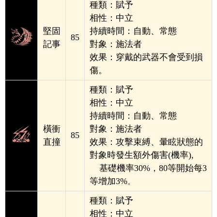
種類：賦予
相性：中立
堅固
持續時間：
自動、常態
85
記事
對象：施法者
效果：穿戴的武器不會受到損
傷。
種類：賦予
相性：中立
持續時間：
自動、常態
橫衝
對象：施法者
85
直撞
效果：攻擊束縛、暈眩狀態的
對象時發生額外傷害(機率),
基礎機率30%，80等開始每3
等增加3%
。
種類：賦予
相性：中立