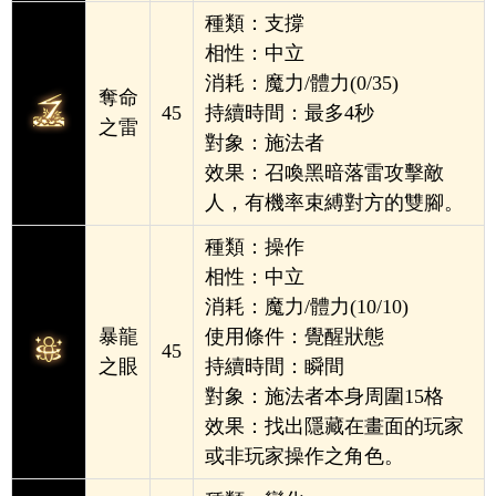
種類：支撐
相性：中立
消耗：魔力/體力(0/35)
奪命
45
持續時間：最多4秒
之雷
對象：施法者
效果：召喚黑暗落雷攻擊敵
人，有機率束縛對方的雙
腳。
種類：操作
相性：中立
消耗：魔力/體力(10/10)
暴龍
使用條件：覺醒狀態
45
之眼
持續時間：瞬間
對象：施法者本身周圍15格
效果：找出隱藏在畫面的玩家
或非玩家操作之角色。