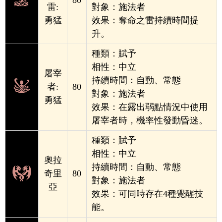
80
雷:
對象：施法者
勇猛
效果：奪命之雷持續時間提
升。
種類：賦予
相性：中立
屠宰
持續時間：
自動、常態
者:
80
對象：施法者
勇猛
效果：在露出弱點情況中使用
屠宰者時，機率性發動昏迷。
種類：賦予
相性：中立
奧拉
持續時間：自動、常態
奇里
80
對象：施法者
亞
效果：可同時存在4種覺醒技
能。