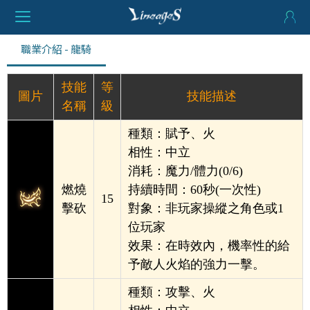
職業介紹 - 龍騎
技能
等
圖片
技能描述
名稱
級
種類：賦予、火
相性：中立
消耗：魔力/體力(0/6)
燃燒
持續時間：60秒(一次性)
15
擊砍
對象：非玩家操縱之角色或1
位玩家
效果：在時效內，機率性的給
予敵人火焰的強力一擊。
種類：攻擊、火