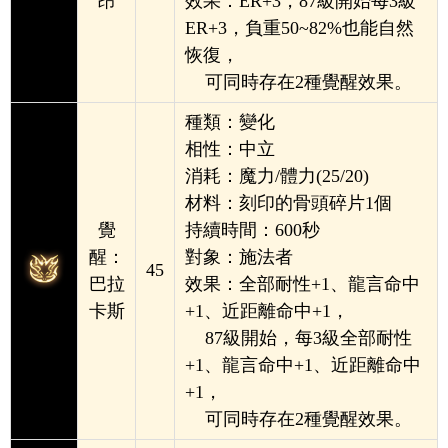
昂
效果：ER+3，87級開始每3級
ER+3，
負重50~82%也能
自然
恢復，
可同時存在2種覺醒效果。
種類：變化
相性：中立
消耗：魔力/體力(25/20)
材料：刻印的骨頭碎片1個
覺
持續時間：600秒
醒：
對象：施法者
45
巴拉
效果：全部耐性+1、龍言命中
卡斯
+1、近距離命中+1，
87級開始，每3級全部耐性
+1、龍言命中+1、
近距離命中
+1，
可同時存在2種覺醒效果。