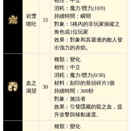
相性：中立
消耗：魔力/體力(10/0)
岩漿
持續時間：瞬間
15
噴吐
對象：5格內的非玩家操縱之
角色或1位玩家
效果：對象和其週邊的敵人發
出強力的赤焰。
種類：變化
相性：中立
消耗：魔力/體力(0/30)
血之
材料：刻印的骨頭碎片1個
30
渴望
持續時間：300秒
對象：施法者
效果：引發隱藏的龍之血，提
升攻擊與移動速度。
種類：變化