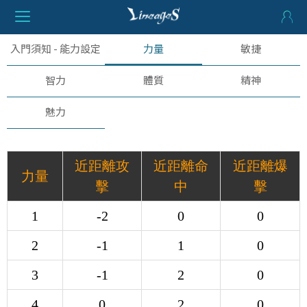
入門須知 - 能力設定
力量
敏捷
智力
體質
精神
魅力
近距離攻
近距離命
近距離爆
力量
擊
中
擊
1
-2
0
0
2
-1
1
0
3
-1
2
0
4
0
2
0