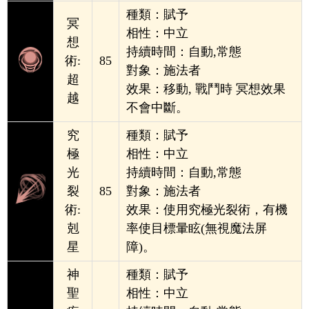
種類：賦
予
冥
相
性：中立
想
持續時間：自動,常態
術:
85
對象：施法者
超
效果：移動, 戰鬥時 冥想效果
越
不會中斷
。
究
種類：賦
予
極
相
性：中立
光
持續時間：
自動,常態
裂
85
對象：
施法者
術:
效果：使用究極光裂術，有機
剋
率使目標暈眩(無視魔法屏
星
障)
。
神
種類：賦
予
聖
相
性：中立