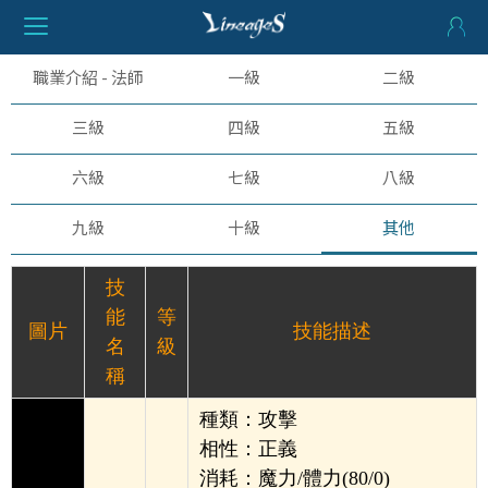
職業介紹 - 法師
一級
二級
三級
四級
五級
六級
七級
八級
九級
十級
其他
技
能
等
圖片
技能描述
名
級
稱
種類：攻擊
相性：正義
消耗：魔力/體力(80/0)