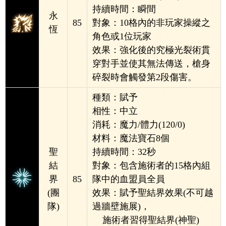
持續時間：瞬間
永
85
對象：10格內的非玩家操縱之
恆
角色或1位玩家
效果：強化後的究極光裂術貫
穿對手並使其無法傳送，
槍身
碎裂時會觸發第2段傷害。
種類：賦
予
相
性：中立
消耗：魔力/體力(120/0)
材料：魔法寶石8個
聖
持續時間：32秒
結
對象：包含施術者的15格內組
界
85
隊中的血盟員全員
(團
效果：賦予聖結界效果(不可越
隊)
過牆壁施展)，
施術者習得聖結界(神聖)