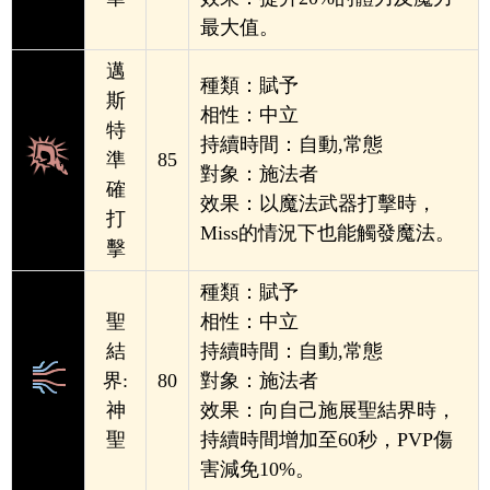
最大值。
邁
種類：賦
予
斯
相性：中立
特
持續時間：自動,常態
準
85
對象：施法者
確
效果：以魔法武器打擊時，
打
Miss的情況下也能觸發魔法。
擊
種類：賦
予
聖
相
性：中立
結
持續時間：自動,常態
界:
80
對象：施法者
神
效果：向自己施展聖結界時，
聖
持續時間增加至60秒，
PVP傷
害減免10%。