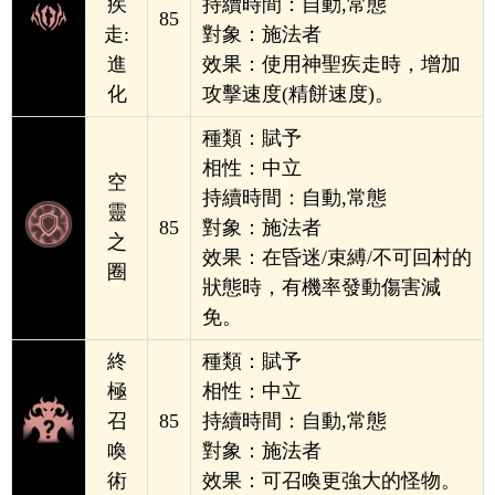
疾
持續時間：
自動,常態
85
走:
對象：
施法者
進
效果：使用神聖疾走時，增加
化
攻擊速度(精餅速度)
。
種類：賦
予
相
性：中立
空
持續時間：
自動,常態
靈
85
對象：
施法者
之
效果：在昏迷/束縛/不可回村的
圈
狀態時，
有機率發動傷害減
免
。
終
種類：賦
予
極
相
性：中立
召
85
持續時間：
自動,常態
喚
對象：
施法者
術
效果：可召喚更強大的怪物
。