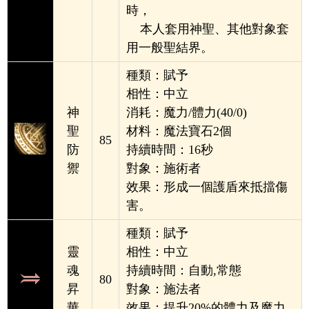
時，
本人套用神聖、其他對象套
用一般聖結界。
種類：賦
予
相
性：中立
神
消耗：魔力/體力(40/0)
聖
材料：魔法寶石2個
85
防
持續時間：16秒
禦
對象：施術者
效果：形成一個護盾來抵擋傷
害
。
種類：
賦
予
靈
相性：中立
魂
持續時間：
自動,常態
80
昇
對象：施法者
華
效果：提升20%的體力及魔力