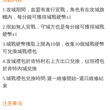
1.攻城期間，血盟有進行宣戰，角色有在攻城旗
幟內，每分鐘可獲得城戰硬幣x1
2.假如無人宣戰，守城方也是
每分鐘可獲得城戰
硬幣x1
3.城戰硬幣獲取上限為10個，
收集10個城戰硬幣
可兌換城戰禮包
4.攻城禮包於
肯特村右上方出口兌換，
佔領禮包
於肯特內城兌換
5.
城戰禮包
兌換時間:週一維修開始~
週
日維修結
束
注意事項: