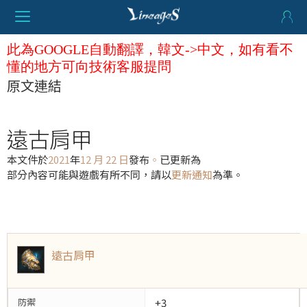
此為GOOGLE自動翻譯，韓文->中文，如有看不
懂的地方可向技術客服提問
原文連結
遠古肩甲
本文件於
2021
年
12 月 22 日
發布
。
已更新為
部分內容可能與遊戲有所不同，請以
更新通知
為準。
遠古肩甲
防禦
+3