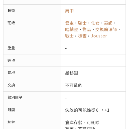
種類
肩甲
班級
君主
，
騎士
，
仙女
，
巫師
，
暗精靈
，
物品
，
交換魔法師
，
戰士
，
檢查
，
Jouster
重量
-
選項
質地
黑秘銀
交換
不可能的
級別限制
-
附魔
失敗的可能性從 0 → +1
解釋
倉庫存儲，可刪除
放置，不可交換