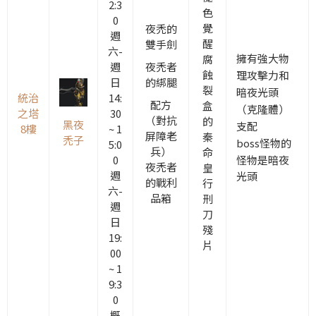
2:3
色
0
覺
夜禿的
週
醒
雙手劍
六-
擁有強大物
腐
週
夜禿者
蝕
理攻擊力和
日
的綁腿
裂
暗夜光頭
統治
14:
配方
盒
（克隆體）
之塔
30
（對抗
的
黑夜
支配
8樓
~ 1
屏障老
秦
禿子
boss怪物的
5:0
兵）
命
怪物是暗夜
0
夜禿者
皇
週
光頭
的戰利
行
六-
品箱
刑
週
刀
日
殘
19:
片
00
~ 1
9:3
0
概