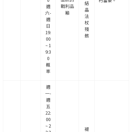
朽富豪。
結
戰利品
週
晶
箱
六-
法
週
杖
日
殘
19:
骸
00
~ 1
9:3
0
概
率
週
一-
週
五
22:
00
~ 2
褪