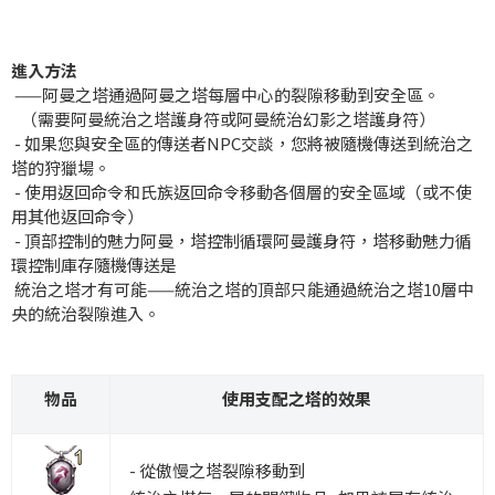
進入方法
——阿曼之塔通過阿曼之塔每層中心的裂隙移動到安全區。
（需要阿曼統治之塔護身符或阿曼統治幻影之塔護身符）
- 如果您與安全區的傳送者NPC交談，您將被隨機傳送到統治之
塔的狩獵場。
- 使用返回命令和氏族返回命令移動各個層的安全區域（或不使
用其他返回命令）
- 頂部控制的魅力阿曼，塔控制循環阿曼護身符，塔移動魅力循
環控制庫存隨機傳送是
統治之塔
才有可能
——統治之塔的頂部只能通過統治之塔10層中
央的統治裂隙進入。
物品
使用支配之塔的效果
- 從傲慢之塔裂隙移動到