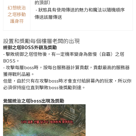
的頂部）
幻想統治
- 狀態具有使用傳送的魅力和魔法以隨機順序
之塔移動
傳送該層傳送
護身符
設置和獎勵每個樓層老闆的出現
統御之塔BOSS外觀及獎勵
- 擊敗統御之塔怪物後，有一定機率變身為傲慢（自霸）之塔
BOSS。
- 攻擊每層boss時，按每台服務器計算貢獻，貢獻最高的服務器
獲得戰利品箱。
但是，由於只有在攻擊boss時才會支付給屏幕內的玩家，所以你
必須保持座位直到擊敗boss後獎勵到達。
覺醒統治之塔boss出現及獎勵