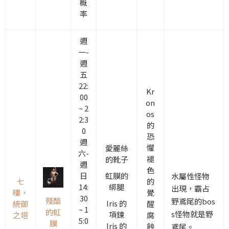
概
率
週
一-
週
五
22:
Kr
00
on
~ 2
os
2:3
的
0
恐
週
懼
愛麗絲
六-
褪
的靴子
週
色
日
虹膜的
水屬性怪物
七
的
14:
綁腿
出現，霸占
樓，
覺
30
殘酷
野鳶尾
的
bos
Iris 的
統御
醒
~ 1
的虹
s怪物就是野
項鍊
之塔
腐
5:0
膜
Iris 的
蝕
鳶尾。