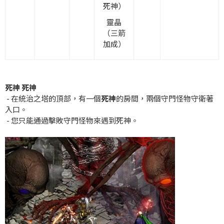
死神）
靈晶
（三箭
加成）
死神 死神
- 在統治之塔的頂部，有一個
死神
的房間，兩個守門怪物守衛著
入口。
- 您只能通過擊敗守門怪物來遇到死神。