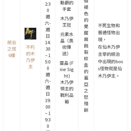
個
勳爵的
2:3
褪
手套
0
色
週
木乃伊
的
六-
王冠
不死生物和
覺
週
普通怪物出
醒
元素水
日
腐
現，
晶（奧
統治
14:
蝕
在仙木乃伊
不朽
術傳
之塔
30
裂
的木
送）
主宰
的統治
6樓
~ 1
紋
乃伊
中
出現的
bos
5:0
靈晶 (F
盒
主
0
s怪物就是仙
ine Sig
的
週
ht)
木乃伊主。
蓋
六-
木乃伊
亞
週
領主的
之
日
戰利品
怒
19:
箱
殘
00
餘
~ 1
9:3
0