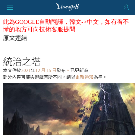
此為GOOGLE自動翻譯，韓文->中文，如有看不
懂的地方可向技術客服提問
原文連結
統治之塔
本文件於
2021
年
12 月 15 日
發布
。
已更新為
部分內容可能與遊戲有所不同，請以
更新通知
為準。