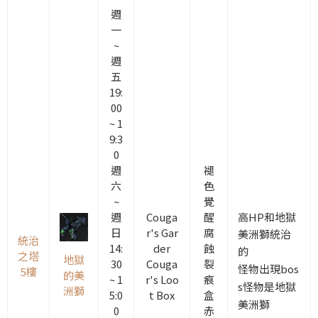
週
一
~
週
五
19:
00
~ 1
9:3
0
週
褪
六
色
~
覺
高HP和地獄
週
Couga
醒
日
r's Gar
腐
美洲獅統治
統治
14:
der
蝕
的
之塔
地獄
30
Couga
裂
怪物
出現
bos
5樓
的美
~ 1
r's Loo
痕
s怪物是地獄
洲獅
5:0
t Box
盒
美洲獅
0
赤