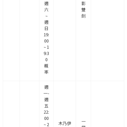
週
影
六
雙
~
劍
週
日
19:
00
~ 1
9:3
0
概
率
週
一-
週
五
22:
00
一
木乃伊
~ 2