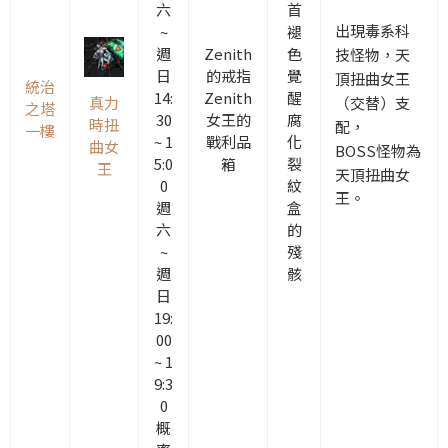
六
首
出現毒系科
~
褪
週
Zenith
色
技怪物，天
日
的戒指
覺
頂扭曲女王
統治
14:
Zenith
醒
（交替）支
真力
之塔
30
女王的
腐
時扭
配，
一樓
~ 1
戰利品
化
曲女
BOSS怪物為
5:0
箱
裂
王
天頂扭曲女
0
紋
王。
週
盒
六
的
~
殘
週
骸
日
19:
00
~ 1
9:3
0
概