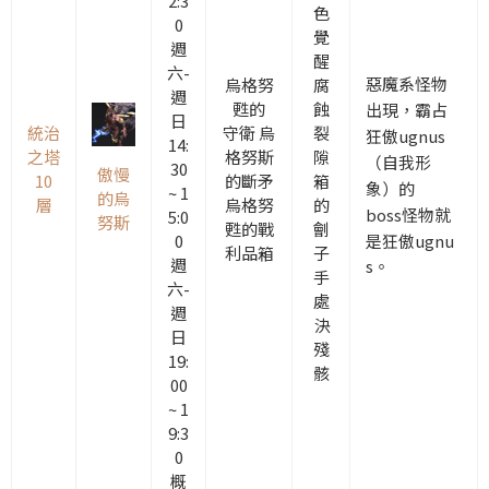
2:3
色
0
覺
週
醒
六-
惡魔系怪物
烏格努
腐
週
甦的
蝕
出現，霸占
日
統治
守衛 烏
裂
狂傲ugnus
14:
之塔
格努斯
隙
（自我形
30
傲慢
10
的斷矛
箱
象）的
~ 1
的烏
層
烏格努
的
boss怪物就
5:0
努斯
甦的戰
劊
是狂傲ugnu
0
利品箱
子
週
s。
手
六-
處
週
決
日
殘
19:
骸
00
~ 1
9:3
0
概