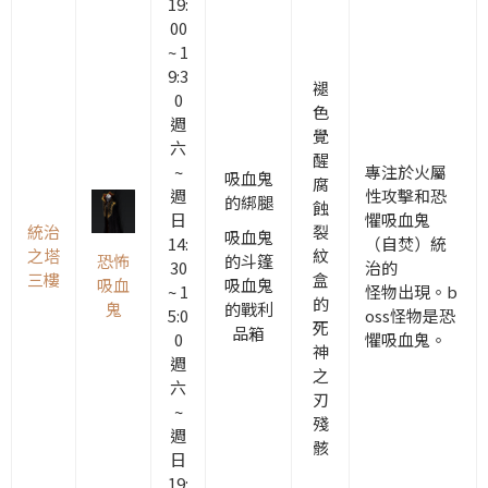
19:
00
~ 1
9:3
褪
0
色
週
覺
六
醒
~
專注於火屬
吸血鬼
腐
週
性攻擊和恐
的綁腿
蝕
日
懼吸血鬼
統治
裂
吸血鬼
14:
（自焚）統
之塔
紋
恐怖
的斗篷
30
治的
三樓
盒
吸血
吸血鬼
~ 1
怪物
出現
。b
的
鬼
的戰利
5:0
oss怪物是恐
死
品箱
0
懼吸血鬼。
神
週
之
六
刃
~
殘
週
骸
日
19: