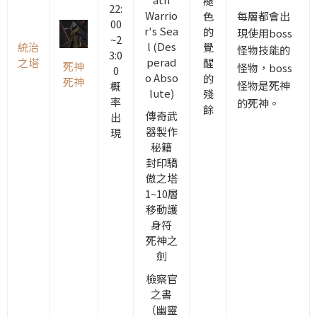
褪
22:
Warrio
每層都會出
色
00
r's Sea
的
現使用boss
~2
l (Des
統治
覺
怪物技能的
3:0
perad
之塔
醒
死神
怪物
，
boss
0
o Abso
的
死神
怪物是死神
概
lute)
殘
率
的死神。
餘
傳奇武
出
器製作
現
秘籍
封印驕
傲
之
塔
1~10層
移動護
身符
死神之
劍
檢察官
之書
（幽靈