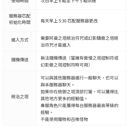
使用時間
次日早上 6 點至下午 5 點供應
服務器匹配
每天早上 5:30 匹配服務器更改
初始化時間
需要阿曼之塔統治符咒或幻影驕傲之塔統
進入方式
治符咒才能進入
無法隨機傳送（當擁有傲慢之塔控制符或
隨機傳送
幻影傲之塔控制符時可用）
可以與其他服務器進行一般聊天，也可以
與本服務器聊天。
如果你在統御之塔頂部打獵，可以獲得比
統治之塔
其他地方更多的經驗值。
專服角色只能獲得每台服務器最高等級的
經驗。
不能使用寵物和召喚怪物