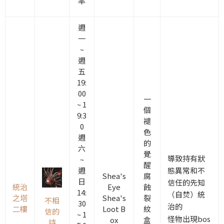
率
週
一
~
週
五
19:
00
一
~ 1
個
9:3
褪
0
色
週
的
六
覺
導致持有狀
~
醒
態異常和不
週
Shea's
腐
日
信任的先知
統治
Eye
蝕
14:
（自焚）統
之塔
Shea's
裂
不相
30
治的
二樓
Loot B
紋
信的
~ 1
怪物
出現
bos
ox
盒
詩