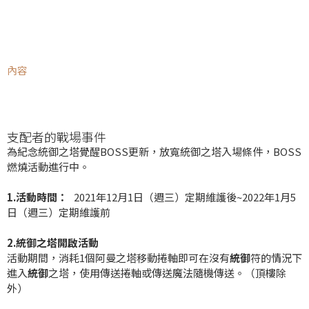
內容
支配者的戰場事件
為紀念統御之塔覺醒BOSS更新，放寬統御之塔入場條件，BOSS
燃燒活動進行中。
1.活動時間：
2021年12月1日（週三）定期維護後~2022年1月5
日（週三）定期維護前
2.統御之塔開啟活動
活動期間，消耗1個阿曼之塔移動捲軸即可在沒有
統御
符的情況下
進入
統御
之塔，使用傳送捲軸或傳送魔法隨機傳送。
（頂樓除
外）