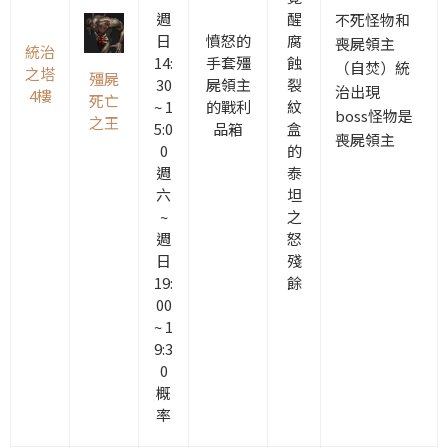
週
醒
不死怪物和
日
憤怒的
腐
喪屍領主
統治
14:
手套
殭
蝕
（自焚）統
之塔
殭屍
30
屍領主
裂
治出現
4樓
死亡
~ 1
的戰利
紋
boss怪物是
之王
5:0
品箱
盒
喪屍領主
0
的
週
泰
六
坦
~
之
週
怒
日
殘
19:
餘
00
~ 1
9:3
0
概
率