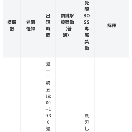
覺
醒
出
關鍵擊
BO
樓層
老闆
現
殺獎勵
SS
解釋
數
怪物
時
（普
專
間
通）
屬
獎
勵
週
一
~
週
五
19:
00
~ 1
9:3
風
0
刃
週
匕