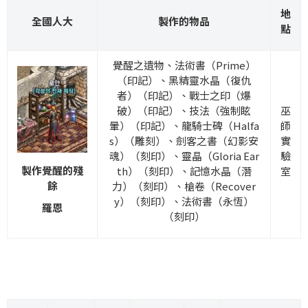
地
全國人大
製作的物品
點
覺醒之遺物、法術書（Prime）
（印記）、黑精靈水晶（復仇
者）（印記）、戰士之印（爆
破）（印記）、技法（強制眩
巫
暈）（印記）、龍騎士碑（Halfa
師
s）（雕刻）、劍客之書（幻影安
實
魂）（刻印）、靈晶（Gloria Ear
驗
製作覺醒的殘
th）（刻印）、記憶水晶（潛
室
餘
力）（刻印）、槍卷（Recover
y）（刻印）、法術書（永恆）
羅恩
（刻印）