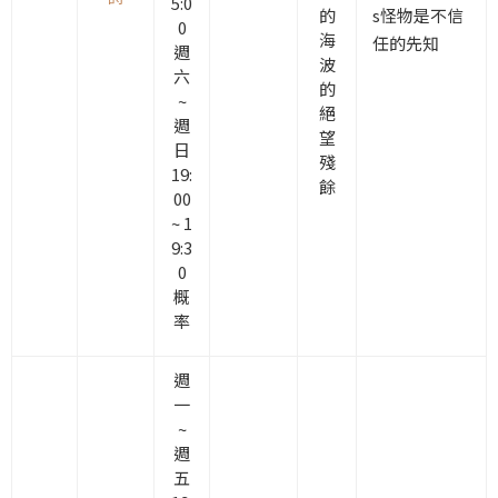
5:0
的
s怪物是不信
0
海
任的先知
週
波
六
的
~
絕
週
望
日
殘
19:
餘
00
~ 1
9:3
0
概
率
週
一
~
週
五