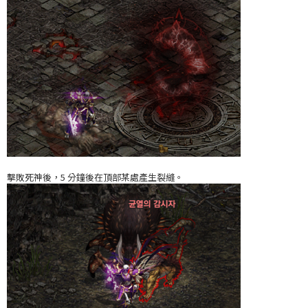
擊敗死神後，5 分鐘後在頂部某處產生裂縫。