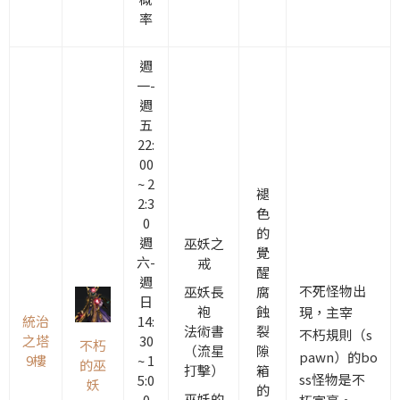
率
週
一-
週
五
22:
00
~ 2
褪
2:3
色
0
的
週
巫妖之
覺
六-
戒
醒
週
不死怪物出
巫妖長
腐
日
袍
蝕
現，主宰
統治
14:
法術書
裂
不朽
規則（
s
之塔
30
不朽
（流星
隙
pawn）
的
bo
9樓
~ 1
的巫
打擊）
箱
ss怪物是不
5:0
妖
的
巫妖的
0