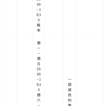
00
~ 1
9:3
0
概
率
週
一
~
週
五
19:
00
~ 1
一
9:3
個
0
褪
週
色
六
的
~
覺