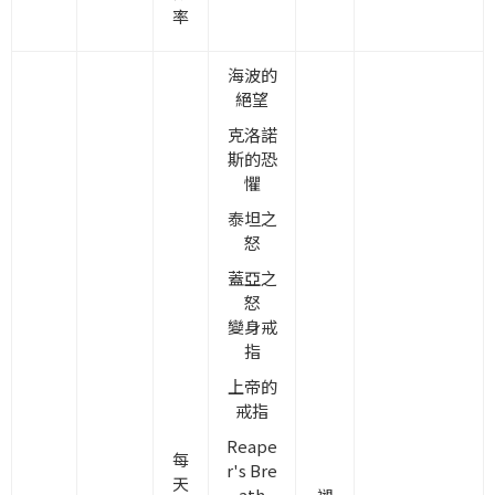
率
海波的
絕望
克洛諾
斯的恐
懼
泰坦之
怒
蓋亞之
怒
變身戒
指
上帝的
戒指
Reape
每
r's Bre
天
ath