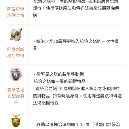
統治
之塔每一層的關鍵物品
- 如果該層有統治
護符，使用傳送魔法和傳送法術從該層隨機傳
阿曼統治
送
塔護身符
- 統治之塔10層裂縫進入統治之塔的一次性道
具
阿曼塔轉
移訂單簿
- 從阿曼之塔的裂隙移動到
統治之塔
每一層的
關鍵物品
-
從統治之塔 10 層的裂隙進入統治之塔頂部的
虛榮之塔
關鍵物品
- 持有時護身符，使用傳送魔法和傳送
支配護身
符
法術隨機傳送
- 移動以選擇治理的前 1-10 層（僅適用於統治