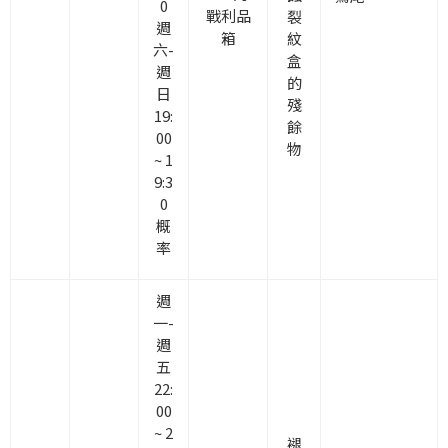
0
戰利品
裂
週
箱
紋
六-
盒
週
的
日
殘
19:
餘
00
物
~ 1
9:3
0
概
率
週
一-
週
五
22:
00
~ 2
褪