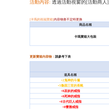
活動內容:
透過活動視窗的[活動商人
[卡瑪的祝福寶箱]
內容物會不定時更換
商品名稱
卡瑪寶箱大包裝
更新寶箱內容物：
請參考下表
道具名稱
+2鬼神的斗篷
+5魯因三世的長靴
+8巫妖的戒指
+8死神的戒指
+8古代巨人戒指
+8蕾雅戒指