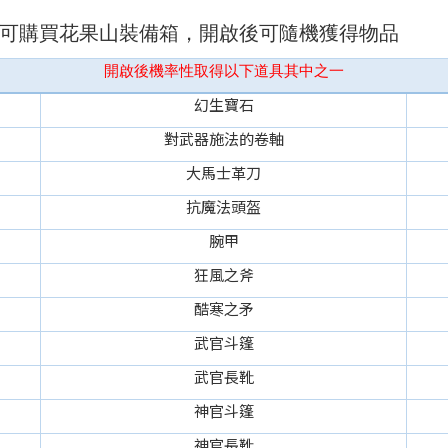
]可購買花果山裝備箱，開啟後可隨機獲得物品
開啟後機率性取得以下道具其中之一
幻生寶石
對武器施法的卷軸
大馬士革刀
抗魔法頭盔
腕甲
狂風之斧
酷寒之矛
武官斗篷
武官長靴
神官斗篷
神官長靴