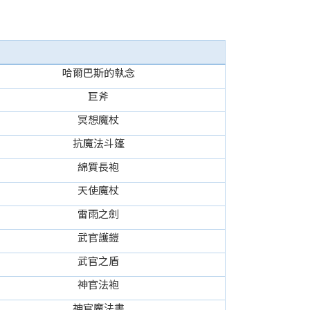
哈爾巴斯的執念
巨斧
冥想魔杖
抗魔法斗篷
綿質長袍
天使魔杖
雷雨之劍
武官護鎧
武官之盾
神官法袍
神官魔法書