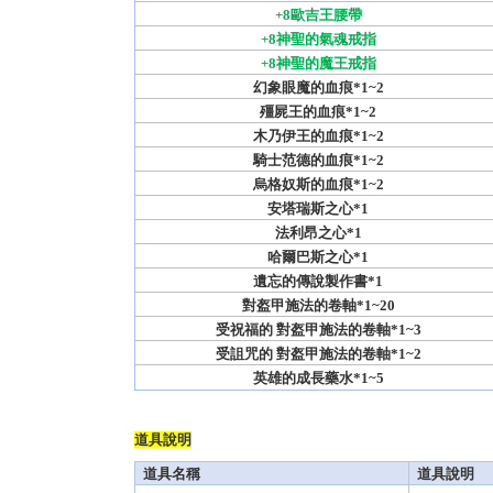
+8歐吉王腰帶
+8神聖的氣魂戒指
+8神聖的魔王戒指
幻象眼魔的血痕*1~2
殭屍王的血痕*1~2
木乃伊王的血痕*1~2
騎士范德的血痕*1~2
烏格奴斯的血痕*1~2
安塔瑞斯之心*1
法利昂之心*1
哈爾巴斯之心*1
遺忘的傳說製作書*1
對盔甲施法的卷軸*1~20
受祝福的 對盔甲施法的卷軸*1~3
受詛咒的 對盔甲施法的卷軸*1~2
英雄的成長藥水*1~5
道具說明
道具名稱
道具說明