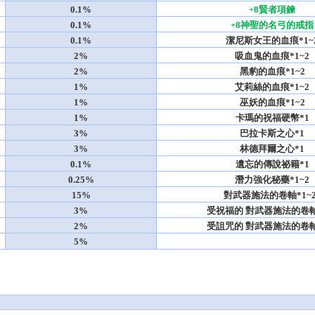
0.1%
+8賢者項鍊
0.1%
+8神聖的名弓的戒指
0.1%
潔尼斯女王的血痕*1~
2%
吸血鬼的血痕*1~2
2%
黑豹的血痕*1~2
1%
艾莉絲的血痕*1~2
1%
巫妖的血痕*1~2
1%
卡瑪的祝福硬幣*1
3%
巴拉卡斯之心*1
3%
林德拜爾之心*1
0.1%
遺忘的傳說祕籍*1
0.25%
潛力強化秘藥*1~2
15%
對武器施法的卷軸*1~2
3%
受祝福的 對武器施法的卷軸*
2%
受詛咒的 對武器施法的卷軸*
5%