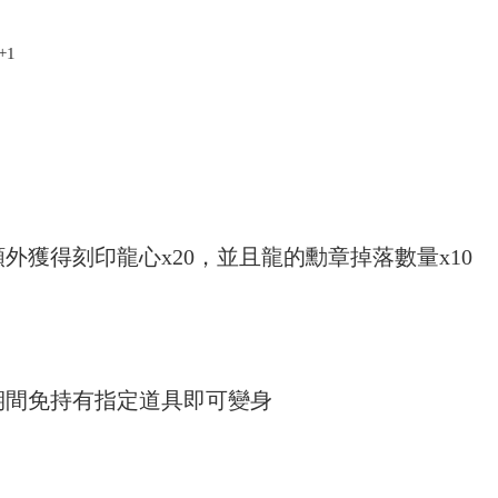
+1
外獲得刻印龍心x20，並且龍的勳章掉落數量x10
期間免持有指定道具即可變身