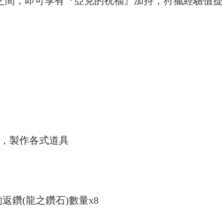
X之間，即可享有『亞克的祝福』加持，狩獵經驗值
]，製作各式道具
鑽(龍之鑽石)數量x8