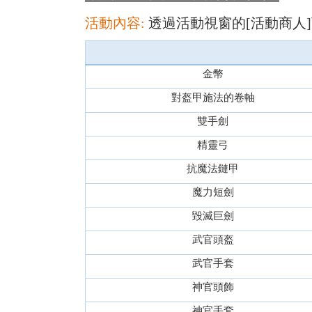
活動內容:
透過活動視窗的[活動商人
金幣
對盔甲施法的卷軸
雙手劍
精靈弓
抗魔法鏈甲
魔力短劍
毀滅巨劍
武官頭盔
武官手套
神官頭飾
神官手套