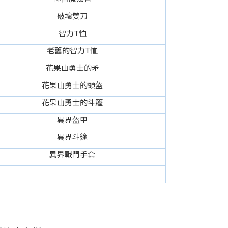
破壞雙刀
智力T恤
老舊的智力T恤
花果山勇士的矛
花果山勇士的頭盔
花果山勇士的斗篷
異界盔甲
異界斗篷
異界戰鬥手套