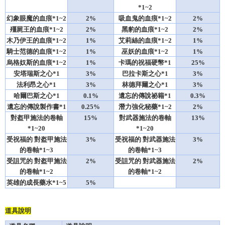
*1~2
幻象眼魔的血痕*1~2
2%
吸血鬼的血痕*1~2
2%
殭屍王的血痕*1~2
2%
黑豹的血痕*1~2
2%
木乃伊王的血痕*1~2
1%
艾莉絲的血痕*1~2
1%
騎士范德的血痕*1~2
1%
巫妖的血痕*1~2
1%
烏格奴斯的血痕*1~2
1%
卡瑪的祝福硬幣*1
25%
安塔瑞斯之心*1
3%
巴拉卡斯之心*1
3%
法利昂之心*1
3%
林德拜爾之心*1
3%
哈爾巴斯之心*1
0.1%
遺忘的傳說祕籍*1
0.3%
遺忘的傳說製作書*1
0.25%
潛力強化秘藥*1~2
2%
對盔甲施法的卷軸
15%
對武器施法的卷軸
13%
*1~20
*1~20
受祝福的 對盔甲施法
3%
受祝福的 對武器施法
3%
的卷軸*1~3
的卷軸*1~3
受詛咒的 對盔甲施法
2%
受詛咒的 對武器施法
2%
的卷軸*1~2
的卷軸*1~2
英雄的成長藥水*1~5
5%
道具說明