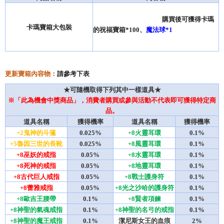
                                              購買後可獲得卡瑪
卡瑪寶箱大包裝
的祝福寶箱*100、
魔法球*1
更新寶箱內容物：
請參考下表
★可隨機取得下列其中一樣道具★
※「此為機會中獎商品」，消費者購買或參與活動不代表即可獲得特定商
品。
道具名稱
獲得機率
道具名稱
獲得機率
+2鬼神的斗篷
0.025%
+8火靈耳環
0.1%
+5魯因三世的長靴
0.025%
+8風靈耳環
0.1%
+8巫妖的戒指
0.05%
+8水靈耳環
0.1%
+8死神的戒指
0.05%
+8地靈耳環
0.1%
+8古代巨人戒指
0.05%
+8戰士護身符
0.1%
+8蕾雅戒指
0.05%
+8光之沙哈的護身符
0.1%
+8歐吉王腰帶
0.1%
+8賢者項鍊
0.1%
+8神聖的氣魂戒指
0.1%
+8神聖的名弓的戒指
0.1%
+8神聖的魔王戒指
0.1%
潔尼斯女王的血痕
2%