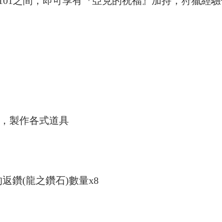
~101之間，即可享有『亞克的祝福』加持，狩獵經
]，製作各式道具
鑽(龍之鑽石)數量x8