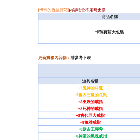
[卡瑪的祝福寶箱]
內容物會不定時更換
商品名稱
卡瑪寶箱大包裝
更新寶箱內容物：
請參考下表
道具名稱
+2鬼神的斗篷
+5魯因三世的長靴
+8巫妖的戒指
+8死神的戒指
+8古代巨人戒指
+8蕾雅戒指
+8歐吉王腰帶
+8神聖的氣魂戒指