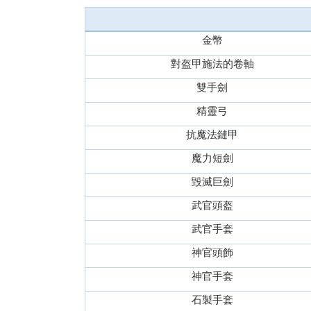
金幣
對盔甲施法的卷軸
雙手劍
精靈弓
抗魔法鏈甲
魔力短劍
毀滅巨劍
武官頭盔
武官手套
神官頭飾
神官手套
石製手套