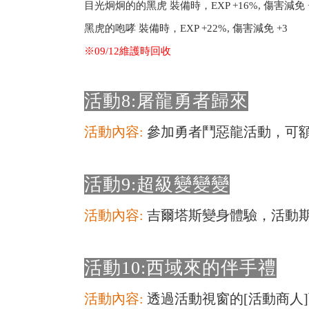
目光炯炯的的黑虎 裝備時，EXP +16%, 傷害減免 
黑虎的咆哮 裝備時，EXP +22%, 傷害減免 +3
※09/12維護時回收
活動8:屠龍勇者歸來
活動內容:
參加勇者鬥惡龍活動，可額
活動9:超級變變變
活動內容:
吉爾塔斯變身體驗，活動
活動10:西域來的伴手禮
活動內容:
透過活動視窗的[活動商人