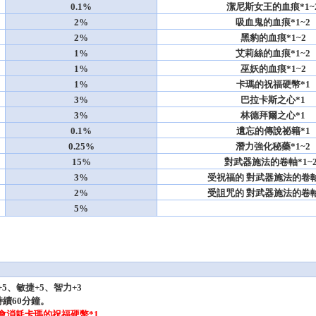
0.1%
潔尼斯女王的血痕*1~
2%
吸血鬼的血痕*1~2
2%
黑豹的血痕*1~2
1%
艾莉絲的血痕*1~2
1%
巫妖的血痕*1~2
1%
卡瑪的祝福硬幣*1
3%
巴拉卡斯之心*1
3%
林德拜爾之心*1
0.1%
遺忘的傳說祕籍*1
0.25%
潛力強化秘藥*1~2
15%
對武器施法的卷軸*1~2
3%
受祝福的 對武器施法的卷軸*
2%
受詛咒的 對武器施法的卷軸*
5%
5、敏捷+5、智力+3
持續60分鐘。
會消耗卡瑪的祝福硬幣*1