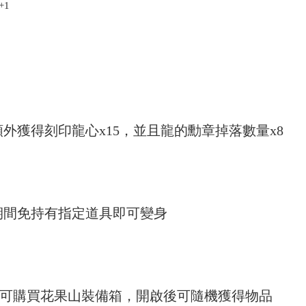
+1
外獲得刻印龍心x15，並且龍的勳章掉落數量x8
期間免持有指定道具即可變身
]可購買花果山裝備箱，開啟後可隨機獲得物品