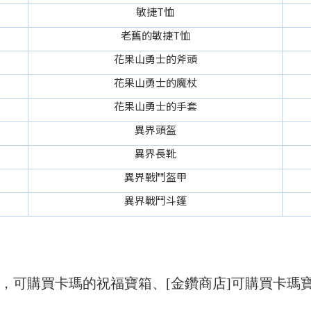
敏捷T恤
老舊的敏捷T恤
花果山勇士的斧頭
花果山勇士的魔杖
花果山勇士的手套
異界頭盔
異界長靴
異界戰鬥盔甲
異界戰鬥斗篷
]，可購買卡瑪的祝福寶箱、[金鑽商店]可購買卡瑪