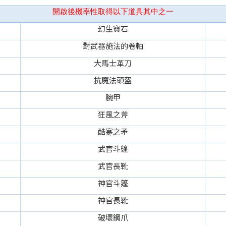
開啟後機率性取得以下道具其中之一
幻生寶石
對武器施法的卷軸
大馬士革刀
抗魔法頭盔
腕甲
狂風之斧
酷寒之矛
武官斗篷
武官長靴
神官斗篷
神官長靴
破壞鋼爪