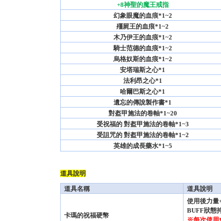
+8神聖的魔王戒指
幻象眼魔的血痕*1~2
殭屍王的血痕*1~2
木乃伊王的血痕*1~2
騎士范德的血痕*1~2
烏格奴斯的血痕*1~2
安塔瑞斯之心*1
法利昂之心*1
哈爾巴斯之心*1
遺忘的傳說製作書*1
對盔甲施法的卷軸*1~20
受祝福的 對盔甲施法的卷軸*1~3
受詛咒的 對盔甲施法的卷軸*1~2
英雄的成長藥水*1~5
道具說明
道具名稱
道具說明
使用後力量+
BUFF狀態
卡瑪的祝福硬幣
※每次使用