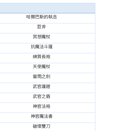
哈爾巴斯的執念
巨斧
冥想魔杖
抗魔法斗篷
綿質長袍
天使魔杖
雷雨之劍
武官護鎧
武官之盾
神官法袍
神官魔法書
破壞雙刀